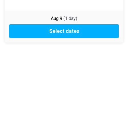
Aug 9
(
1
day
)
Select dates