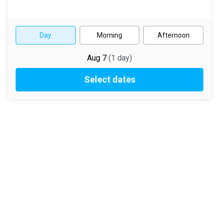
Day
Morning
Afternoon
Aug 7
(
1
day
)
Select dates