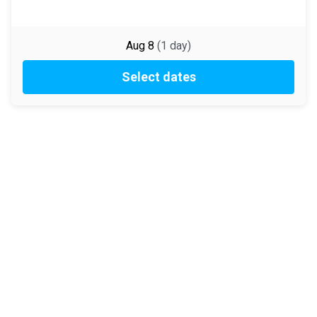
Aug 8
(
1
day
)
Select dates