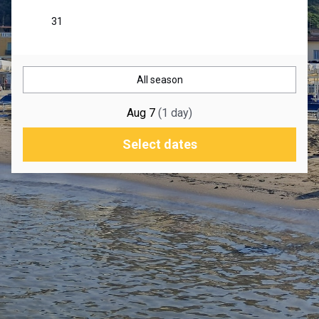
All season
Aug 7
(
1
day
)
Select dates