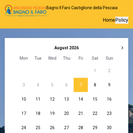
Bagno Il Faro Castiglione della Pescaia
Home
Policy