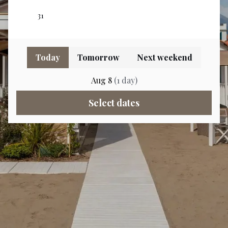
Today
Tomorrow
Next weekend
Aug 8
(
1
day
)
Select dates