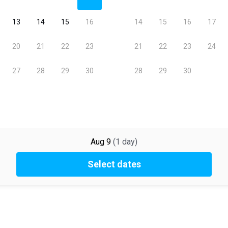
Aug 9
(
1
day
)
Select dates