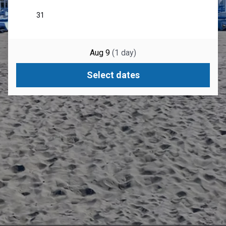
Aug 9
(
1
day
)
Select dates