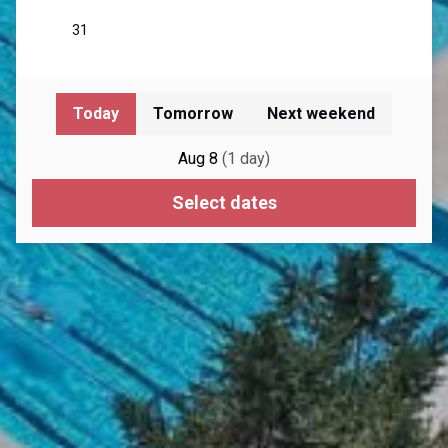
Today
Tomorrow
Next weekend
Aug 8
(
1
day
)
Select dates