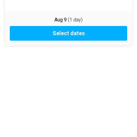
Aug 9
(
1
day
)
Select dates