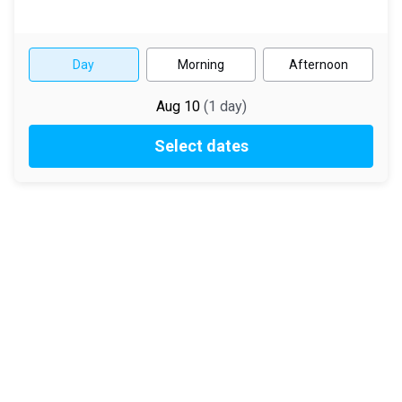
Day
Morning
Afternoon
Aug 10
(
1
day
)
Select dates