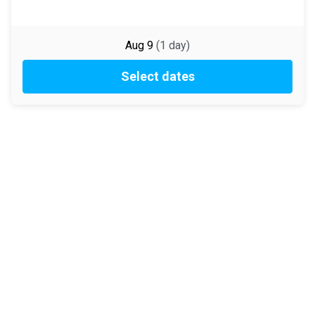
Aug 9
(
1
day
)
Select dates