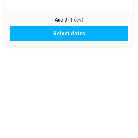
Aug 9
(
1
day
)
Select dates