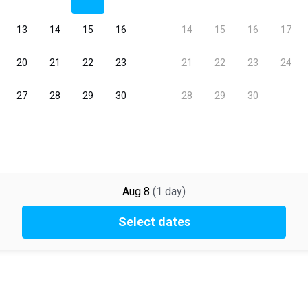
Aug 8
(
1
day
)
Select dates